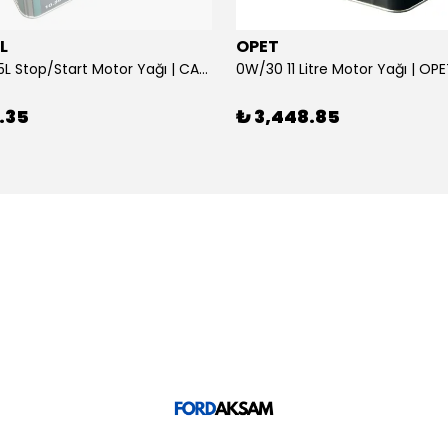
L
OPET
0W/30 10.5L Stop/Start Motor Yağı | CASTROL
0W/30 11 Litre Motor Yağı | OP
.35
₺ 3,448.85