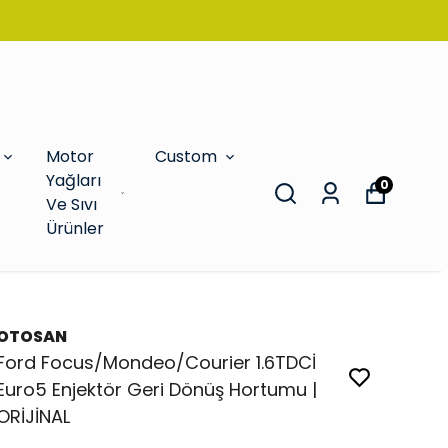
Motor
Custom
Yağları
0
Ve Sıvı
Ürünler
OTOSAN
Ford Focus/Mondeo/Courier 1.6TDCİ
Euro5 Enjektör Geri Dönüş Hortumu |
ORİJİNAL