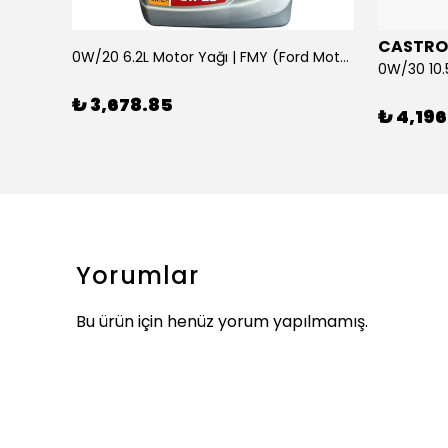
CASTRO
0W/20 6.2L Motor Yağı | FMY (Ford Motor Yağları)
ARKA SILECEK KOLU VE SUPURGE FIESTA BM 08>
₺ 3,678.85
₺ 4,196
Yorumlar
Bu ürün için henüz yorum yapılmamış.