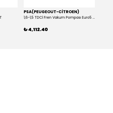
PSA(PEUGEOUT-CİTROEN)
OTOS
ET
1,6-1,5 TDCİ Fren Vakum Pompası Euro5 2013-2018 | ORİJİNAL
₺ 4,112.40
₺ 1,1