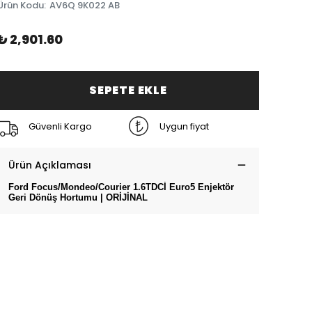
Ürün Kodu
:
AV6Q 9K022 AB
₺ 2,901.60
SEPETE EKLE
Güvenli Kargo
Uygun fiyat
Ürün Açıklaması
Ford Focus/Mondeo/Courier 1.6TDCİ Euro5 Enjektör
Geri Dönüş Hortumu | ORİJİNAL