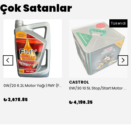
Çok Satanlar
Tükendi
CASTROL
0W/20 6.2L Motor Yağı | FMY (Ford Motor Yağları)
0W/30 10.5L Stop/Start Motor Yağı | CASTROL
₺ 3,678.85
₺ 4,196.35