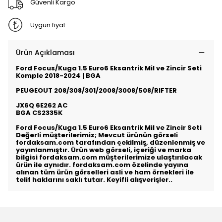
Güvenli Kargo
Uygun fiyat
Ürün Açıklaması
Ford Focus/Kuga 1.5 Euro6 Eksantrik Mil ve Zincir Seti
Komple 2018-2024 | BGA
PEUGEOUT 208/308/301/2008/3008/508/RIFTER
JX6Q 6E262 AC
BGA CS2335K
Ford Focus/Kuga 1.5 Euro6 Eksantrik Mil ve Zincir Seti
Değerli müşterilerimiz; Mevcut ürünün görseli
fordaksam.com tarafından çekilmiş, düzenlenmiş ve
yayınlanmıştır. Ürün web görseli, içeriği ve marka
bilgisi fordaksam.com müşterilerimize ulaştırılacak
ürün ile aynıdır. fordaksam.com özelinde yayına
alınan tüm ürün görselleri asli ve ham örnekleri ile
telif haklarını saklı tutar. Keyifli alışverişler..