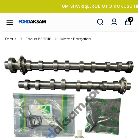
TÜM SİPARİŞLERDE OTO KOKUSU HEDİYE!
0
Focus
Focus IV 2018
Motor Parçaları