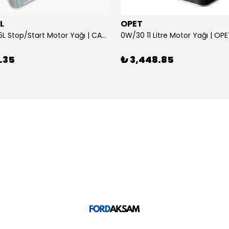
L
OPET
0W/30 10.5L Stop/Start Motor Yağı | CASTROL
0W/30 11 Litre Motor Yağı | OP
.35
₺ 3,448.85