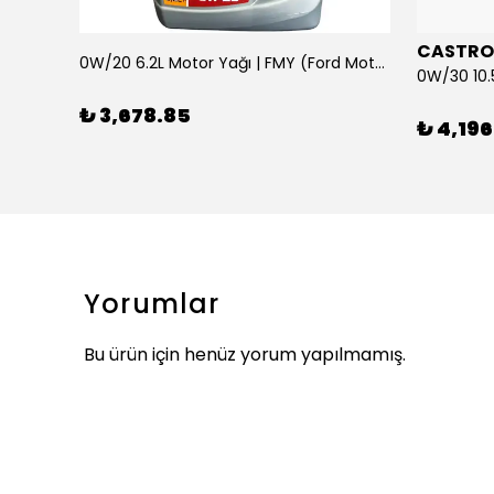
CASTRO
0W/20 6.2L Motor Yağı | FMY (Ford Motor Yağları)
ARKA SILECEK KOLU VE SUPURGE FIESTA BM 08>
₺ 3,678.85
₺ 4,196
Yorumlar
Bu ürün için henüz yorum yapılmamış.