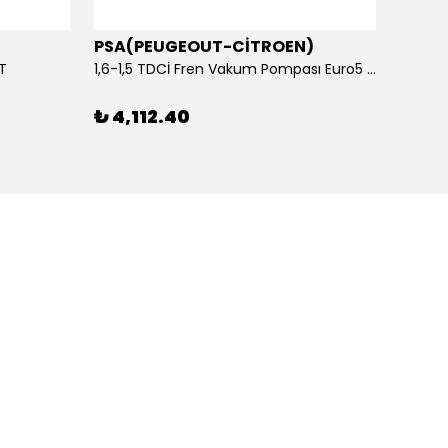
PSA(PEUGEOUT-CİTROEN)
OTOS
ET
1,6-1,5 TDCİ Fren Vakum Pompası Euro5 2013-2018 | ORİJİNAL
₺ 4,112.40
₺ 1,1