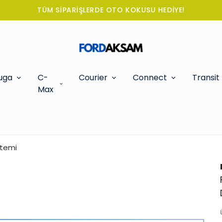
TÜM SİPARİŞLERDE OTO KOKUSU HEDİYE!
uga
C-
Courier
Connect
Transit
Max
stemi