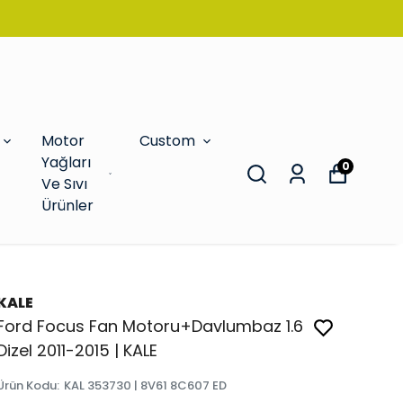
Motor
Custom
Yağları
0
Ve Sıvı
Ürünler
KALE
Ford Focus Fan Motoru+Davlumbaz 1.6
Dizel 2011-2015 | KALE
Ürün Kodu
:
KAL 353730 | 8V61 8C607 ED