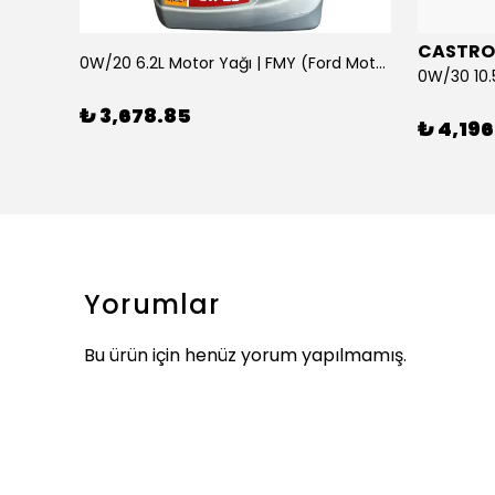
CASTRO
0W/20 6.2L Motor Yağı | FMY (Ford Motor Yağları)
ARKA SILECEK KOLU VE SUPURGE FIESTA BM 08>
₺ 3,678.85
₺ 4,196
Yorumlar
Bu ürün için henüz yorum yapılmamış.