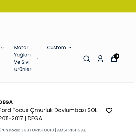
Motor
Custom
Yağları
0
Ve Sıvı
Ürünler
DEGA
Ford Focus Çmurluk Davlumbazı SOL
2011-2017 | DEGA
Ürün Kodu
:
EUB FOR15FO010 | AM51 R16115 AE