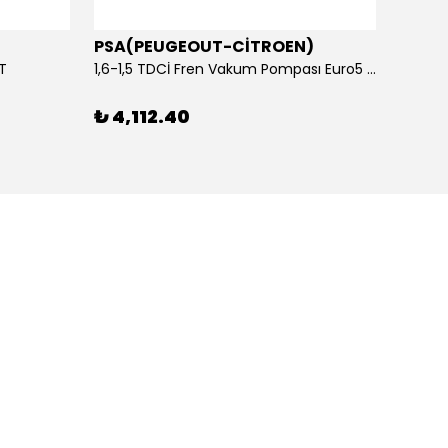
PSA(PEUGEOUT-CİTROEN)
OTOS
ET
1,6-1,5 TDCİ Fren Vakum Pompası Euro5 2013-2018 | ORİJİNAL
₺ 4,112.40
₺ 1,1