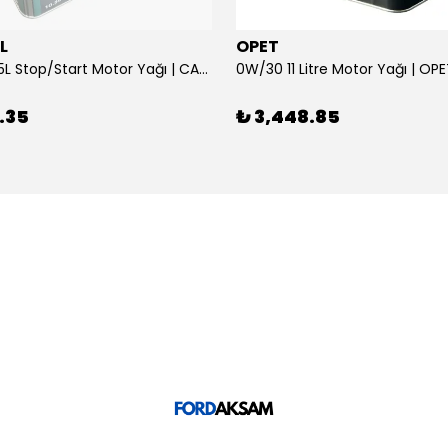
L
OPET
0W/30 10.5L Stop/Start Motor Yağı | CASTROL
0W/30 11 Litre Motor Yağı | OP
.35
₺ 3,448.85