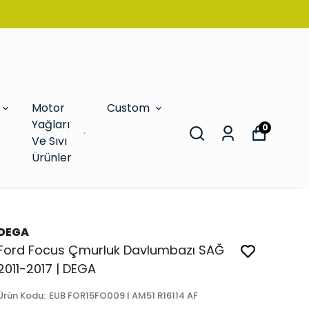
Motor
Custom
Yağları
0
Ve Sıvı
Ürünler
DEGA
Ford Focus Çmurluk Davlumbazı SAĞ
2011-2017 | DEGA
Ürün Kodu
:
EUB FOR15FO009 | AM51 R16114 AF