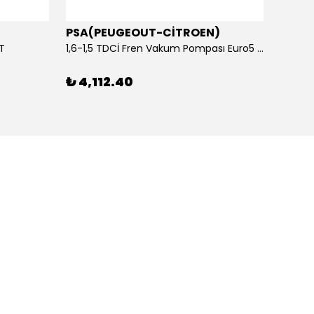
PSA(PEUGEOUT-CİTROEN)
OTOS
ET
1,6-1,5 TDCİ Fren Vakum Pompası Euro5 2013-2018 | ORİJİNAL
₺ 4,112.40
₺ 1,1