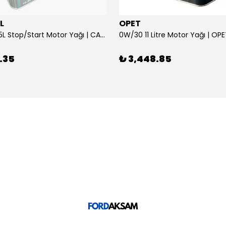
L
OPET
0W/30 10.5L Stop/Start Motor Yağı | CASTROL
0W/30 11 Litre Motor Yağı | OP
.35
₺ 3,448.85