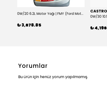
CASTRO
0W/20 6.2L Motor Yağı | FMY (Ford Motor Yağları)
ARKA SILECEK KOLU VE SUPURGE FIESTA BM 08>
₺ 3,678.85
₺ 4,196
Yorumlar
Bu ürün için henüz yorum yapılmamış.