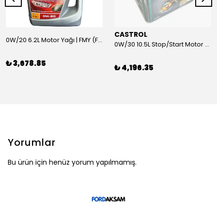
CASTROL
0W/20 6.2L Motor Yağı | FMY (Ford Motor Yağları)
0W/30 10.5L Stop/Start Motor Yağı | CASTROL
₺ 3,678.85
₺ 4,196.35
Yorumlar
Bu ürün için henüz yorum yapılmamış.