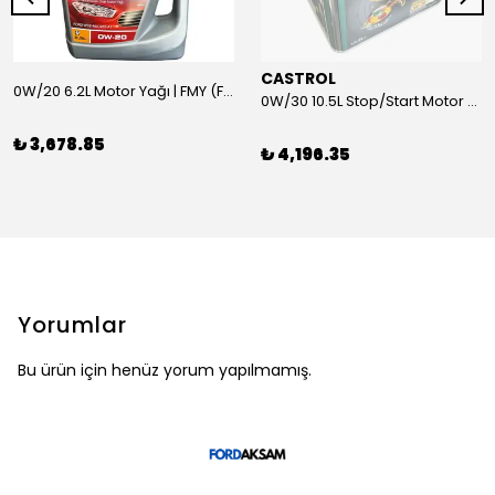
CASTROL
0W/20 6.2L Motor Yağı | FMY (Ford Motor Yağları)
0W/30 10.5L Stop/Start Motor Yağı | CASTROL
₺ 3,678.85
₺ 4,196.35
Yorumlar
Bu ürün için henüz yorum yapılmamış.