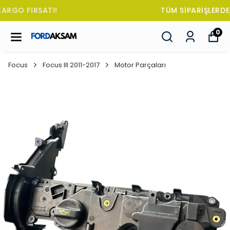
TÜM SİPARİŞLERDE OTO KOKUSU HEDİYE!
0
Focus
Focus III 2011-2017
Motor Parçaları