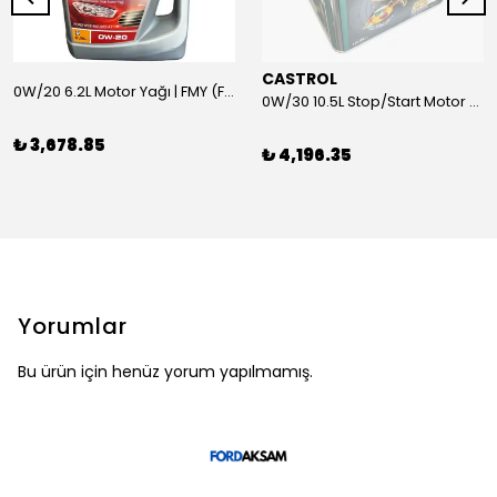
CASTROL
0W/20 6.2L Motor Yağı | FMY (Ford Motor Yağları)
0W/30 10.5L Stop/Start Motor Yağı | CASTROL
₺ 3,678.85
₺ 4,196.35
Yorumlar
Bu ürün için henüz yorum yapılmamış.