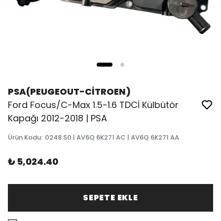
PSA(PEUGEOUT-CİTROEN)
Ford Focus/C-Max 1.5-1.6 TDCİ Külbütör
Kapağı 2012-2018 | PSA
Ürün Kodu
:
0248.S0 | AV6Q 6K271 AC | AV6Q 6K271 AA
₺ 5,024.40
SEPETE EKLE