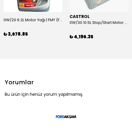
CASTROL
0W/20 6.2L Motor Yağı | FMY (Ford Motor Yağları)
0W/30 10.5L Stop/Start Motor Yağı | CASTROL
₺ 3,678.85
₺ 4,196.35
Yorumlar
Bu ürün için henüz yorum yapılmamış.