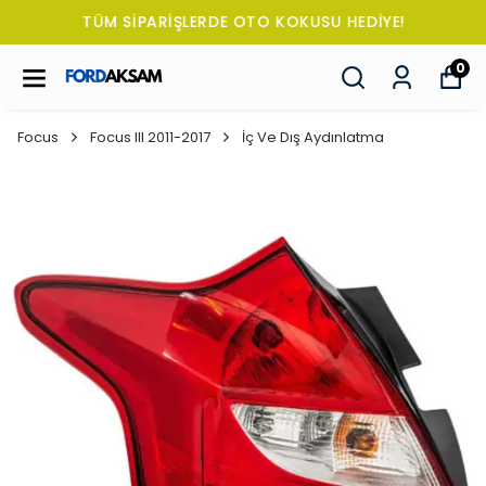
TÜM SİPARİŞLERDE OTO KOKUSU HEDİYE!
0
Focus
Focus III 2011-2017
İç Ve Dış Aydınlatma