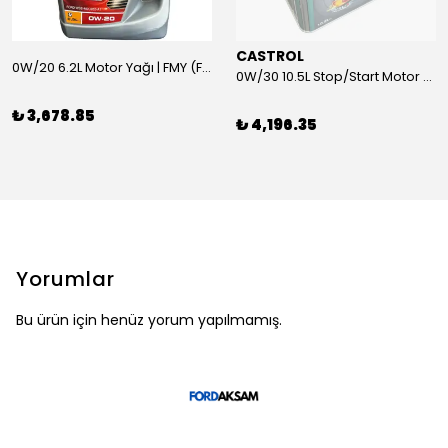
CASTROL
0W/20 6.2L Motor Yağı | FMY (Ford Motor Yağları)
0W/30 10.5L Stop/Start Motor Yağı | CASTROL
₺ 3,678.85
₺ 4,196.35
Yorumlar
Bu ürün için henüz yorum yapılmamış.