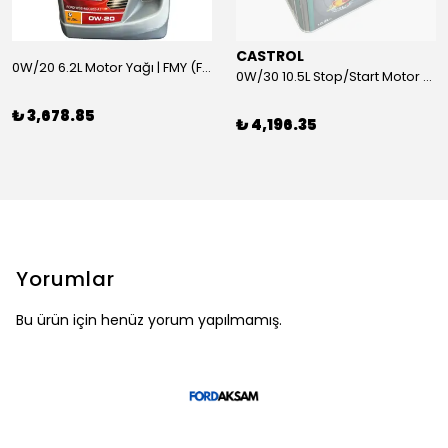
CASTROL
0W/20 6.2L Motor Yağı | FMY (Ford Motor Yağları)
0W/30 10.5L Stop/Start Motor Yağı | CASTROL
₺ 3,678.85
₺ 4,196.35
Yorumlar
Bu ürün için henüz yorum yapılmamış.