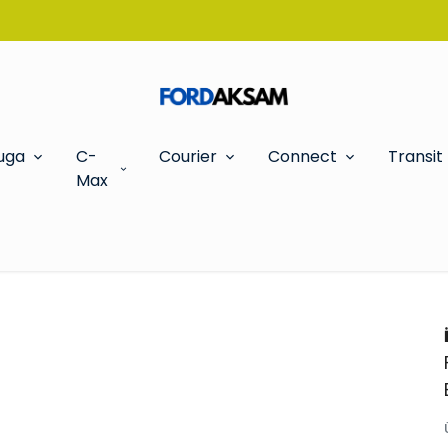
TÜM SİPARİŞLERDE OTO KOKUSU HEDİYE!
uga
C-
Courier
Connect
Transit
Max