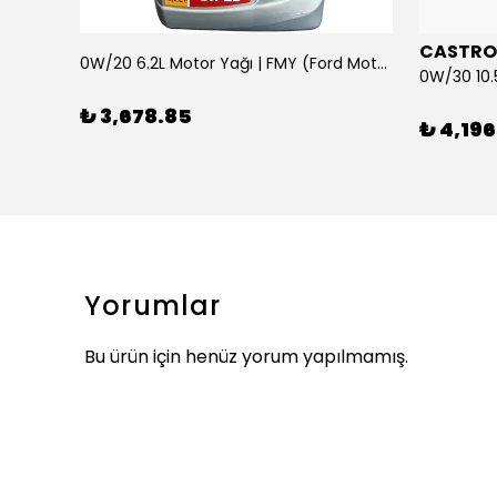
CASTRO
0W/20 6.2L Motor Yağı | FMY (Ford Motor Yağları)
ARKA SILECEK KOLU VE SUPURGE FIESTA BM 08>
₺ 3,678.85
₺ 4,196
Yorumlar
Bu ürün için henüz yorum yapılmamış.