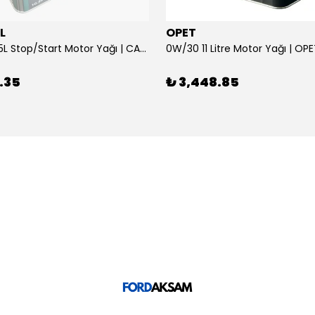
L
OPET
0W/30 10.5L Stop/Start Motor Yağı | CASTROL
0W/30 11 Litre Motor Yağı | OP
.35
₺ 3,448.85