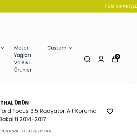
Motor
Custom
Yağları
0
Ve Sıvı
Ürünler
İTHAL ÜRÜN
Ford Focus 3.5 Radyatör Alt Koruma
Bakaliti 2014-2017
Ürün Kodu
:
F1EB 17B769 AA