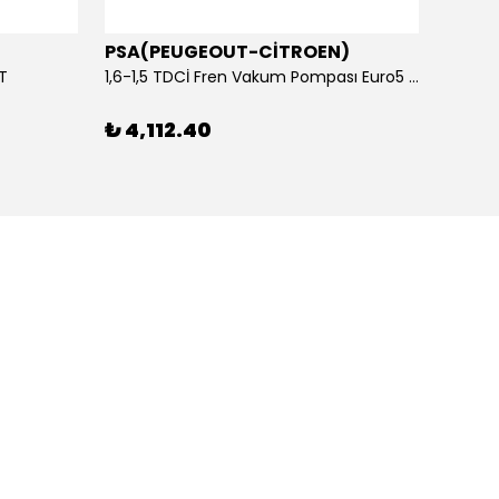
PSA(PEUGEOUT-CİTROEN)
OTOS
ET
1,6-1,5 TDCİ Fren Vakum Pompası Euro5 2013-2018 | ORİJİNAL
₺ 4,112.40
₺ 1,1