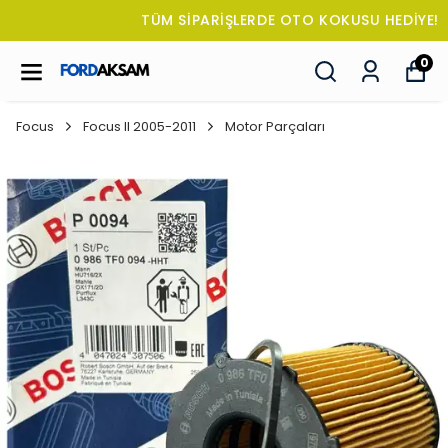
TÜM SİPARİŞLERDE OTO KOKUSU HEDİYE!
0
Focus
Focus II 2005-2011
Motor Parçaları