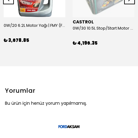
CASTROL
0W/20 6.2L Motor Yağı | FMY (Ford Motor Yağları)
0W/30 10.5L Stop/Start Motor Yağı | CASTROL
₺ 3,678.85
₺ 4,196.35
Yorumlar
Bu ürün için henüz yorum yapılmamış.