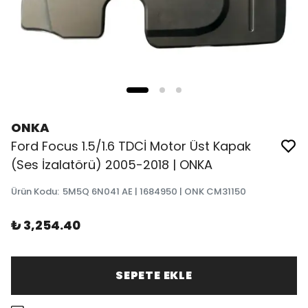
ONKA
Ford Focus 1.5/1.6 TDCİ Motor Üst Kapak
(Ses İzalatörü) 2005-2018 | ONKA
Ürün Kodu
:
5M5Q 6N041 AE | 1684950 | ONK CM31150
₺ 3,254.40
SEPETE EKLE