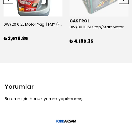
CASTROL
0W/20 6.2L Motor Yağı | FMY (Ford Motor Yağları)
0W/30 10.5L Stop/Start Motor Yağı | CASTROL
₺ 3,678.85
₺ 4,196.35
Yorumlar
Bu ürün için henüz yorum yapılmamış.