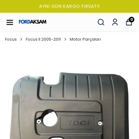
TÜM SİPARİŞLERDE OTO KOKUSU HEDİY
0
Focus
Focus II 2005-2011
Motor Parçaları