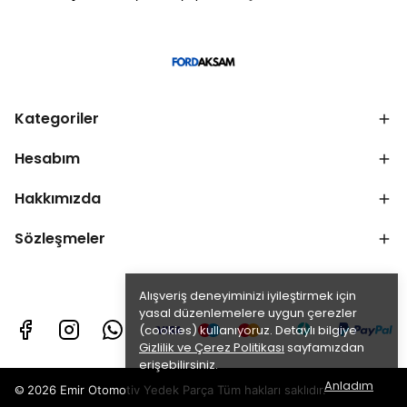
Kategoriler
Hesabım
Hakkımızda
Sözleşmeler
Alışveriş deneyiminizi iyileştirmek için
yasal düzenlemelere uygun çerezler
(cookies) kullanıyoruz. Detaylı bilgiye
Gizlilik ve Çerez Politikası
sayfamızdan
erişebilirsiniz.
Anladım
©
2026 Emir Otomotiv Yedek Parça Tüm hakları saklıdır.