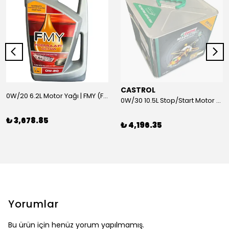
CASTROL
0W/20 6.2L Motor Yağı | FMY (Ford Motor Yağları)
0W/30 10.5L Stop/Start Motor Yağı | CASTROL
₺ 3,678.85
₺ 4,196.35
Yorumlar
Bu ürün için henüz yorum yapılmamış.