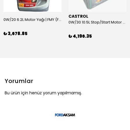
CASTROL
0W/20 6.2L Motor Yağı | FMY (Ford Motor Yağları)
0W/30 10.5L Stop/Start Motor Yağı | CASTROL
₺ 3,678.85
₺ 4,196.35
Yorumlar
Bu ürün için henüz yorum yapılmamış.