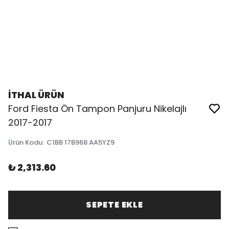
İTHAL ÜRÜN
Ford Fiesta Ön Tampon Panjuru Nikelajlı
2017-2017
Ürün Kodu
:
C1BB 17B968 AA5YZ9
₺ 2,313.60
SEPETE EKLE