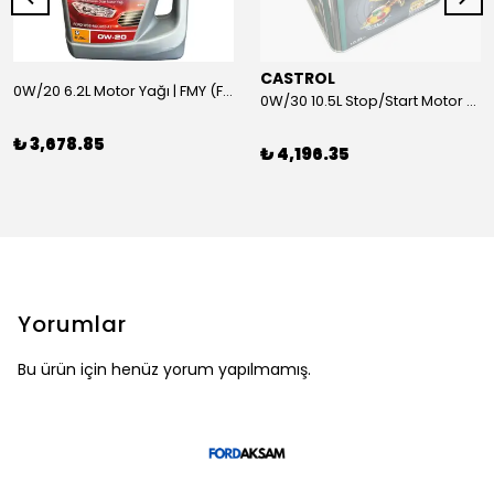
CASTROL
0W/20 6.2L Motor Yağı | FMY (Ford Motor Yağları)
0W/30 10.5L Stop/Start Motor Yağı | CASTROL
₺ 3,678.85
₺ 4,196.35
Yorumlar
Bu ürün için henüz yorum yapılmamış.