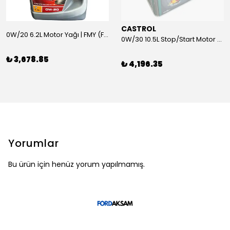
CASTROL
0W/20 6.2L Motor Yağı | FMY (Ford Motor Yağları)
0W/30 10.5L Stop/Start Motor Yağı | CASTROL
₺ 3,678.85
₺ 4,196.35
Yorumlar
Bu ürün için henüz yorum yapılmamış.