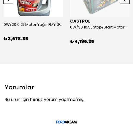
CASTROL
0W/20 6.2L Motor Yağı | FMY (Ford Motor Yağları)
0W/30 10.5L Stop/Start Motor Yağı | CASTROL
₺ 3,678.85
₺ 4,196.35
Yorumlar
Bu ürün için henüz yorum yapılmamış.