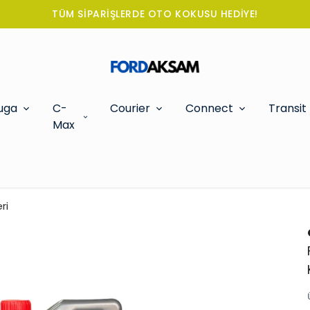
TÜM SİPARİŞLERDE OTO KOKUSU HEDİYE!
uga
C-
Courier
Connect
Transit
Max
ri