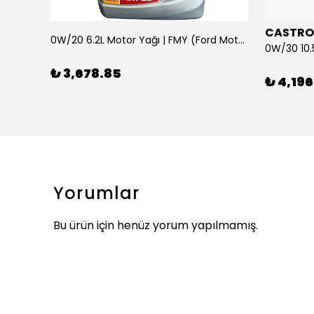
CASTRO
0W/20 6.2L Motor Yağı | FMY (Ford Motor Yağları)
ARKA SILECEK KOLU VE SUPURGE FIESTA BM 08>
₺ 3,678.85
₺ 4,196
Yorumlar
Bu ürün için henüz yorum yapılmamış.