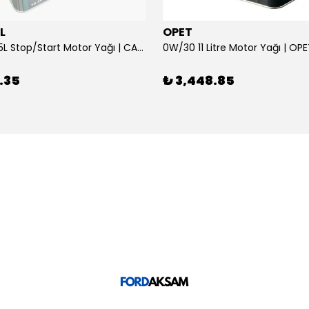
L
OPET
0W/30 10.5L Stop/Start Motor Yağı | CASTROL
0W/30 11 Litre Motor Yağı | OP
.35
₺ 3,448.85