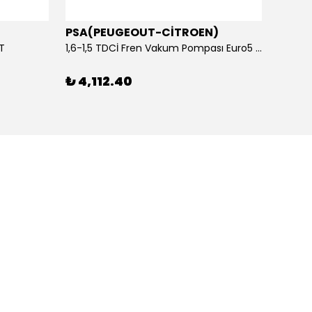
PSA(PEUGEOUT-CİTROEN)
OTOS
ET
1,6-1,5 TDCİ Fren Vakum Pompası Euro5 2013-2018 | ORİJİNAL
₺ 4,112.40
₺ 1,1