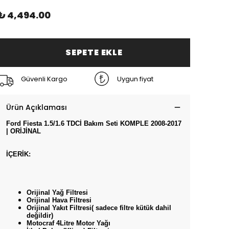
₺ 4,494.00
SEPETE EKLE
Güvenli Kargo
Uygun fiyat
Ürün Açıklaması
Ford Fiesta 1.5/1.6 TDCİ Bakım Seti KOMPLE 2008-2017
| ORİJİNAL
İÇERİK:
Orijinal Yağ Filtresi
Orijinal Hava Filtresi
Orijinal Yakıt Filtresi( sadece filtre kütük dahil
değildir)
Motocraf 4Litre Motor Yağı