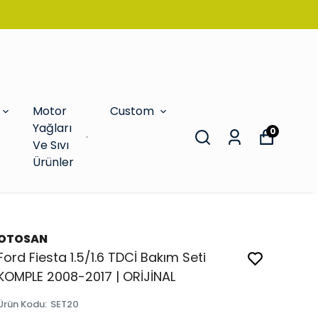
Motor
Custom
Yağları
0
Ve Sıvı
Ürünler
OTOSAN
Ford Fiesta 1.5/1.6 TDCİ Bakım Seti
KOMPLE 2008-2017 | ORİJİNAL
Ürün Kodu
:
SET20