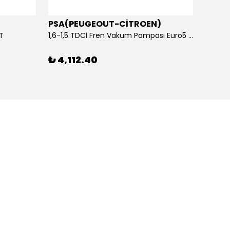
PSA(PEUGEOUT-CİTROEN)
OTOS
ET
1,6-1,5 TDCİ Fren Vakum Pompası Euro5 2013-2018 | ORİJİNAL
₺ 4,112.40
₺ 1,1