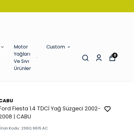
Motor
Custom
Yağları
0
Ve Sıvı
Ürünler
CABU
Ford Fiesta 1.4 TDCİ Yağ Süzgeci 2002-
2008 | CABU
Ürün Kodu
:
2S6Q 6615 AC