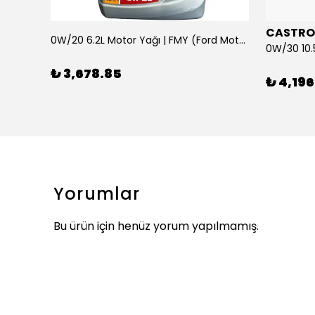
CASTRO
0W/20 6.2L Motor Yağı | FMY (Ford Motor Yağları)
ARKA SILECEK KOLU VE SUPURGE FIESTA BM 08>
₺ 3,678.85
₺ 4,196
Yorumlar
Bu ürün için henüz yorum yapılmamış.