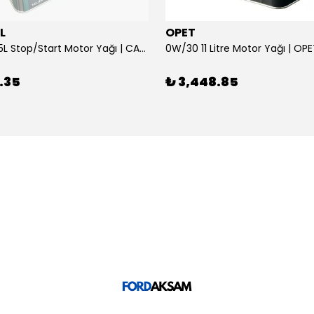
L
OPET
0W/30 10.5L Stop/Start Motor Yağı | CASTROL
0W/30 11 Litre Motor Yağı | OP
.35
₺ 3,448.85