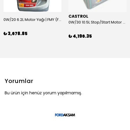
CASTROL
0W/20 6.2L Motor Yağı | FMY (Ford Motor Yağları)
0W/30 10.5L Stop/Start Motor Yağı | CASTROL
₺ 3,678.85
₺ 4,196.35
Yorumlar
Bu ürün için henüz yorum yapılmamış.