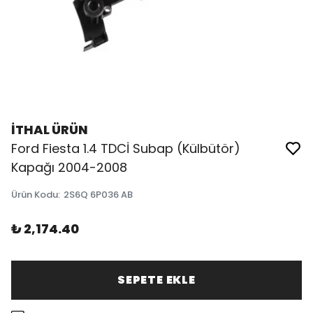
İTHAL ÜRÜN
Ford Fiesta 1.4 TDCİ Subap (Külbütör)
Kapağı 2004-2008
Ürün Kodu
:
2S6Q 6P036 AB
₺ 2,174.40
SEPETE EKLE