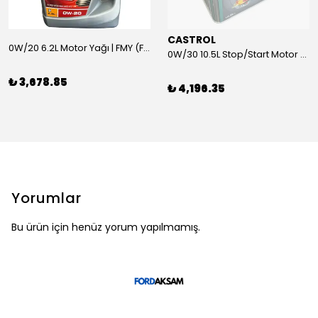
CASTROL
0W/20 6.2L Motor Yağı | FMY (Ford Motor Yağları)
0W/30 10.5L Stop/Start Motor Yağı | CASTROL
₺ 3,678.85
₺ 4,196.35
Yorumlar
Bu ürün için henüz yorum yapılmamış.