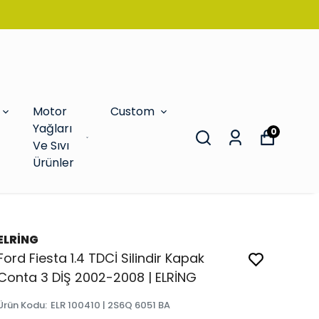
Motor
Custom
Yağları
0
Ve Sıvı
Ürünler
ELRİNG
Ford Fiesta 1.4 TDCİ Silindir Kapak
Conta 3 DİŞ 2002-2008 | ELRİNG
Ürün Kodu
:
ELR 100410 | 2S6Q 6051 BA