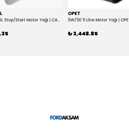
L
OPET
0W/30 10.5L Stop/Start Motor Yağı | CASTROL
0W/30 11 Litre Motor Yağı | OP
.35
₺ 3,448.85