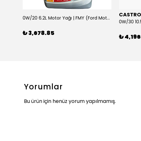
CASTRO
0W/20 6.2L Motor Yağı | FMY (Ford Motor Yağları)
ARKA SILECEK KOLU VE SUPURGE FIESTA BM 08>
₺ 3,678.85
₺ 4,196
Yorumlar
Bu ürün için henüz yorum yapılmamış.