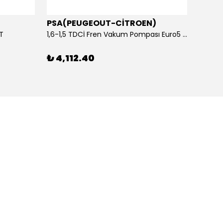
PSA(PEUGEOUT-CİTROEN)
OTOS
ET
1,6-1,5 TDCİ Fren Vakum Pompası Euro5 2013-2018 | ORİJİNAL
₺ 4,112.40
₺ 1,1