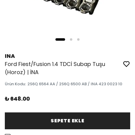
INA
Ford Fiest/Fusion 1.4 TDCİ Subap Tuşu
(Horoz) | İNA
Ürün Kodu
:
2S6Q 6564 AA / 2S6Q 6500 AB / INA 423 0023 10
₺ 648.00
SEPETE EKLE