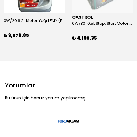
CASTROL
0W/20 6.2L Motor Yağı | FMY (Ford Motor Yağları)
0W/30 10.5L Stop/Start Motor Yağı | CASTROL
₺ 3,678.85
₺ 4,196.35
Yorumlar
Bu ürün için henüz yorum yapılmamış.