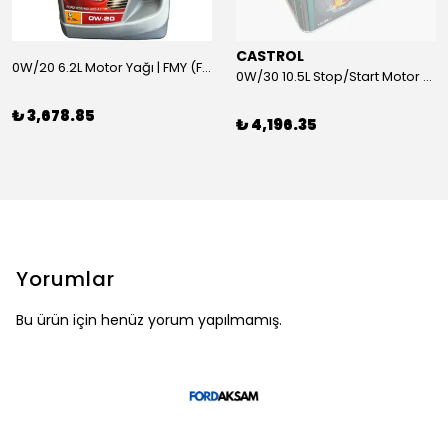
CASTROL
0W/20 6.2L Motor Yağı | FMY (Ford Motor Yağları)
0W/30 10.5L Stop/Start Motor Yağı | CASTROL
₺ 3,678.85
₺ 4,196.35
Yorumlar
Bu ürün için henüz yorum yapılmamış.