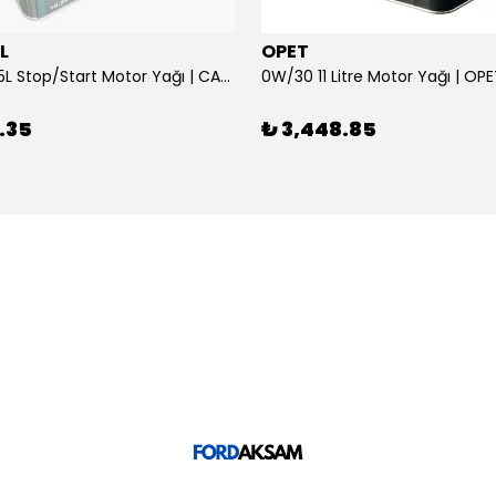
L
OPET
0W/30 10.5L Stop/Start Motor Yağı | CASTROL
0W/30 11 Litre Motor Yağı | OP
.35
₺ 3,448.85