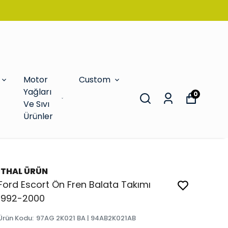
Motor
Custom
Yağları
0
Ve Sıvı
Ürünler
İTHAL ÜRÜN
Ford Escort Ön Fren Balata Takımı
1992-2000
Ürün Kodu
:
97AG 2K021 BA | 94AB2K021AB