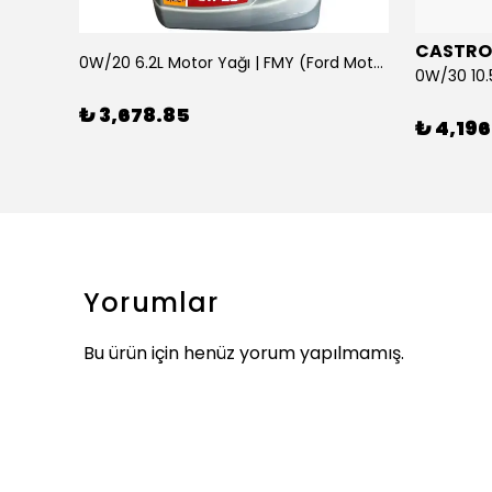
CASTRO
0W/20 6.2L Motor Yağı | FMY (Ford Motor Yağları)
ARKA SILECEK KOLU VE SUPURGE FIESTA BM 08>
₺ 3,678.85
₺ 4,196
Yorumlar
Bu ürün için henüz yorum yapılmamış.