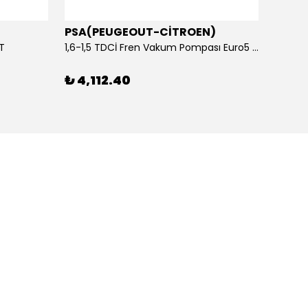
PSA(PEUGEOUT-CİTROEN)
OTOS
ET
1,6-1,5 TDCİ Fren Vakum Pompası Euro5 2013-2018 | ORİJİNAL
₺ 4,112.40
₺ 1,1