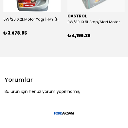
CASTROL
0W/20 6.2L Motor Yağı | FMY (Ford Motor Yağları)
0W/30 10.5L Stop/Start Motor Yağı | CASTROL
₺ 3,678.85
₺ 4,196.35
Yorumlar
Bu ürün için henüz yorum yapılmamış.