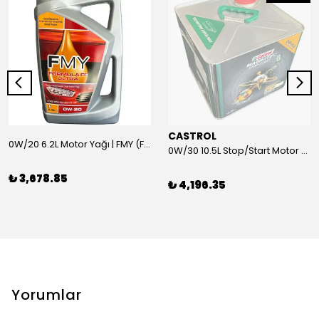
CASTROL
0W/20 6.2L Motor Yağı | FMY (Ford Motor Yağları)
0W/30 10.5L Stop/Start Motor Yağı | CASTROL
₺ 3,678.85
₺ 4,196.35
Yorumlar