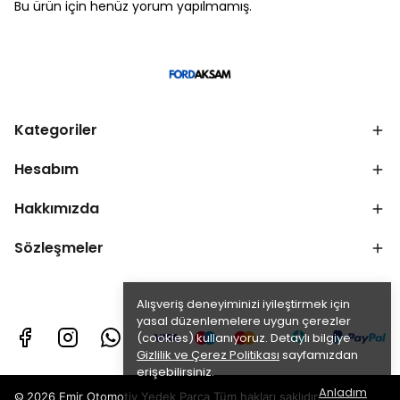
Bu ürün için henüz yorum yapılmamış.
Kategoriler
Hesabım
Hakkımızda
Sözleşmeler
Alışveriş deneyiminizi iyileştirmek için
yasal düzenlemelere uygun çerezler
(cookies) kullanıyoruz. Detaylı bilgiye
Gizlilik ve Çerez Politikası
sayfamızdan
erişebilirsiniz.
Anladım
©
2026 Emir Otomotiv Yedek Parça Tüm hakları saklıdır.