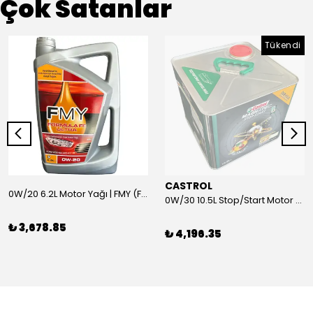
Çok Satanlar
Tükendi
CASTROL
0W/20 6.2L Motor Yağı | FMY (Ford Motor Yağları)
0W/30 10.5L Stop/Start Motor Yağı | CASTROL
₺ 3,678.85
₺ 4,196.35