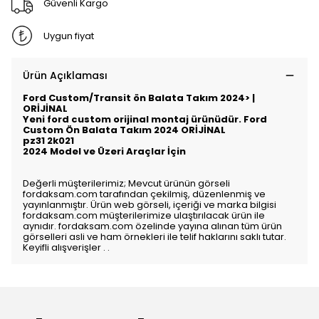
Güvenli Kargo
Uygun fiyat
Ürün Açıklaması
Ford Custom/Transit ön Balata Takım 2024> |
ORİJİNAL
Yeni ford custom orijinal montaj ürünüdür. Ford
Custom Ön Balata Takım 2024 ORİJİNAL
pz31 2k021
2024 Model ve Üzeri Araçlar İçin
Değerli müşterilerimiz; Mevcut ürünün görseli
fordaksam.com tarafından çekilmiş, düzenlenmiş ve
yayınlanmıştır. Ürün web görseli, içeriği ve marka bilgisi
fordaksam.com müşterilerimize ulaştırılacak ürün ile
aynıdır. fordaksam.com özelinde yayına alınan tüm ürün
görselleri asli ve ham örnekleri ile telif haklarını saklı tutar.
Keyifli alışverişler . .