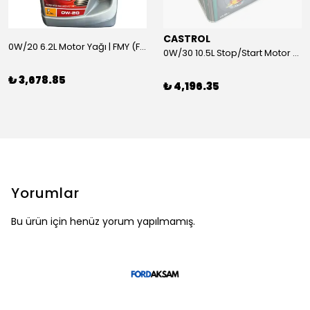
CASTROL
0W/20 6.2L Motor Yağı | FMY (Ford Motor Yağları)
0W/30 10.5L Stop/Start Motor Yağı | CASTROL
₺ 3,678.85
₺ 4,196.35
Yorumlar
Bu ürün için henüz yorum yapılmamış.