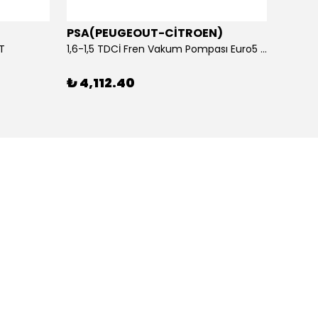
PSA(PEUGEOUT-CİTROEN)
OTOS
ET
1,6-1,5 TDCİ Fren Vakum Pompası Euro5 2013-2018 | ORİJİNAL
₺ 4,112.40
₺ 1,1