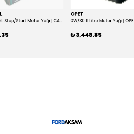
L
OPET
0W/30 10.5L Stop/Start Motor Yağı | CASTROL
0W/30 11 Litre Motor Yağı | OP
.35
₺ 3,448.85