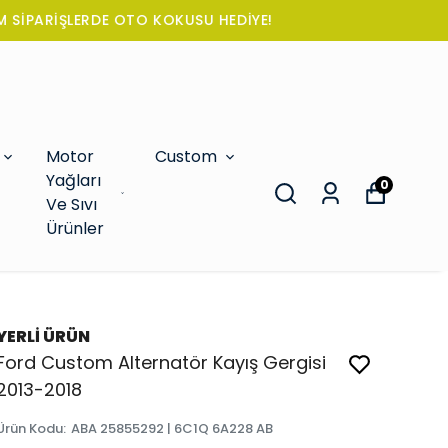
Motor
Custom
Yağları
0
Ve Sıvı
Ürünler
YERLİ ÜRÜN
Ford Custom Alternatör Kayış Gergisi
2013-2018
Ürün Kodu
:
ABA 25855292 | 6C1Q 6A228 AB