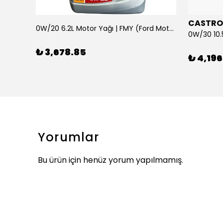
CASTRO
0W/20 6.2L Motor Yağı | FMY (Ford Motor Yağları)
ARKA SILECEK KOLU VE SUPURGE FIESTA BM 08>
₺ 3,678.85
₺ 4,196
Yorumlar
Bu ürün için henüz yorum yapılmamış.