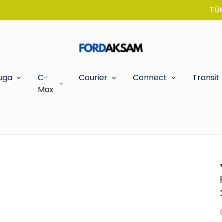
TÜM SİPARİŞLERDE OTO KOKUSU HEDİYE!
uga
C-
Courier
Connect
Transit
Max