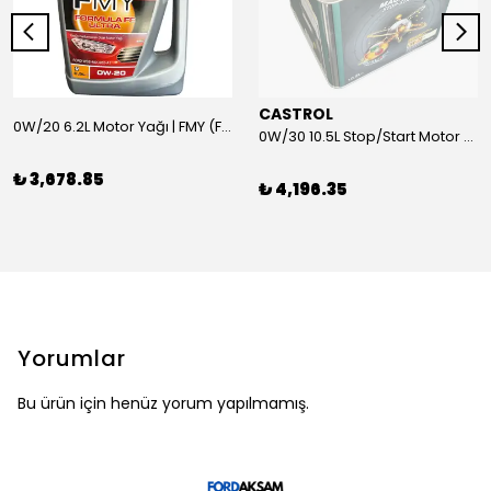
CASTROL
0W/20 6.2L Motor Yağı | FMY (Ford Motor Yağları)
0W/30 10.5L Stop/Start Motor Yağı | CASTROL
₺ 3,678.85
₺ 4,196.35
Yorumlar
Bu ürün için henüz yorum yapılmamış.