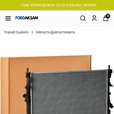
TÜM SİPARİŞLERDE OTO KOKUSU HEDİYE!
0
Transit Custom
Isıtma Soğutma Sistemi