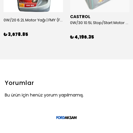
CASTROL
0W/20 6.2L Motor Yağı | FMY (Ford Motor Yağları)
0W/30 10.5L Stop/Start Motor Yağı | CASTROL
₺ 3,678.85
₺ 4,196.35
Yorumlar
Bu ürün için henüz yorum yapılmamış.