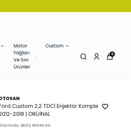
Motor
Custom
Yağları
0
Ve Sıvı
Ürünler
OTOSAN
Ford Custom 2.2 TDCİ Enjektör Komple
2012-2018 | ORİJİNAL
Ürün Kodu
:
BK2Q 9K546 AG