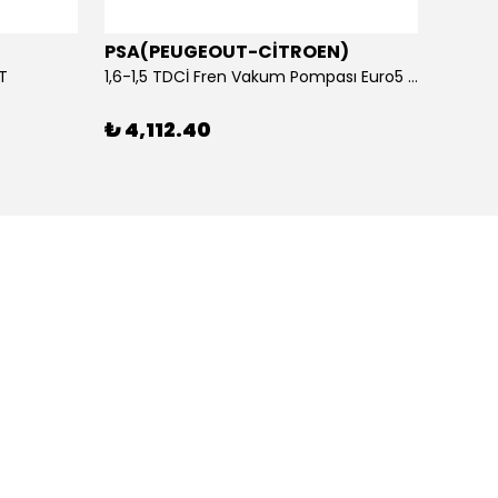
PSA(PEUGEOUT-CİTROEN)
OTOS
ET
1,6-1,5 TDCİ Fren Vakum Pompası Euro5 2013-2018 | ORİJİNAL
₺ 4,112.40
₺ 1,1