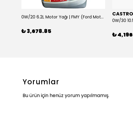
CASTRO
0W/20 6.2L Motor Yağı | FMY (Ford Motor Yağları)
ARKA SILECEK KOLU VE SUPURGE FIESTA BM 08>
₺ 3,678.85
₺ 4,196
Yorumlar
Bu ürün için henüz yorum yapılmamış.