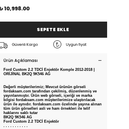
₺ 10,998.00
SEPETE EKLE
Güvenli Kargo
Uygun fiyat
Ürün Açıklaması
Ford Custom 2.2 TDCİ Enjektör Komple 2012-2018 |
ORİJİNAL BK2Q 9K546 AG
Değerli müşterilerimiz; Mevcut ürünün görseli
fordaksam.com tarafından çekilmiş, düzenlenmiş ve
yayınlanmıştır. Ürün web görseli, içeriği ve marka
bilgisi fordaksam.com müşterilerimize ulaştırılacak
ürün ile aynıdır. fordaksam.com özelinde yayına alınan
tüm ürün görselleri asli ve ham örnekleri ile telif
haklarını saklı tutar
BK2Q 9K546 AG
Ford Custom 2.2 TDCİ Enjektör
. . . . . . . . . . .