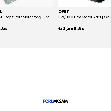
L
OPET
0W/30 10.5L Stop/Start Motor Yağı | CASTROL
0W/30 11 Litre Motor Yağı | OP
.35
₺ 3,448.85