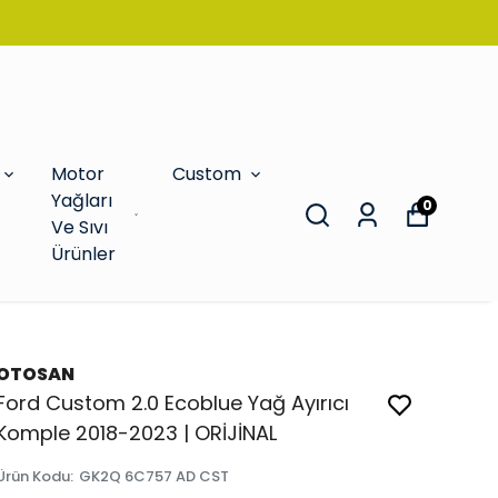
Motor
Custom
Yağları
0
Ve Sıvı
Ürünler
OTOSAN
Ford Custom 2.0 Ecoblue Yağ Ayırıcı
Komple 2018-2023 | ORİJİNAL
Ürün Kodu
:
GK2Q 6C757 AD CST