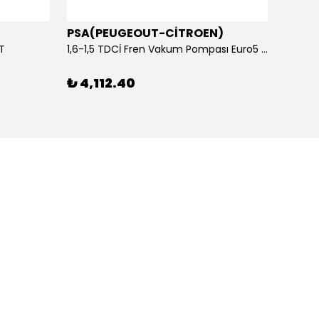
PSA(PEUGEOUT-CİTROEN)
OTOS
ET
1,6-1,5 TDCİ Fren Vakum Pompası Euro5 2013-2018 | ORİJİNAL
₺ 4,112.40
₺ 1,1