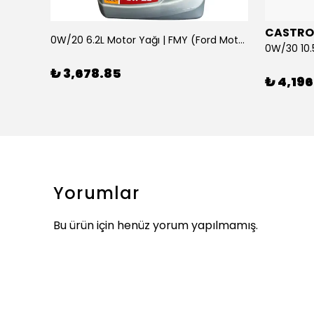
CASTRO
0W/20 6.2L Motor Yağı | FMY (Ford Motor Yağları)
ARKA SILECEK KOLU VE SUPURGE FIESTA BM 08>
₺ 3,678.85
₺ 4,196
Yorumlar
Bu ürün için henüz yorum yapılmamış.