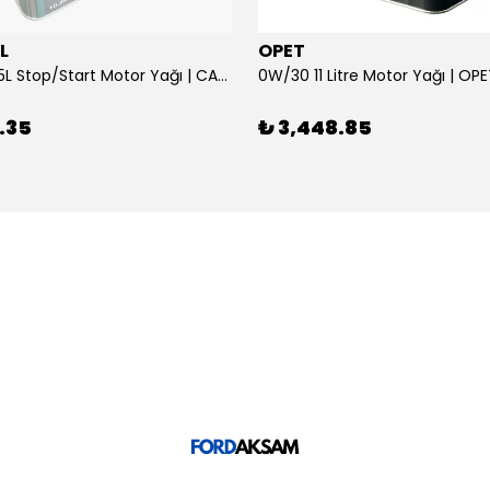
L
OPET
0W/30 10.5L Stop/Start Motor Yağı | CASTROL
0W/30 11 Litre Motor Yağı | OP
.35
₺ 3,448.85