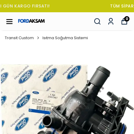
TÜM SİPARİŞLERDE OTO KOKUSU HEDİYE!
0
Transit Custom
Isıtma Soğutma Sistemi