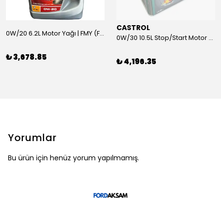
CASTROL
0W/20 6.2L Motor Yağı | FMY (Ford Motor Yağları)
0W/30 10.5L Stop/Start Motor Yağı | CASTROL
₺ 3,678.85
₺ 4,196.35
Yorumlar
Bu ürün için henüz yorum yapılmamış.