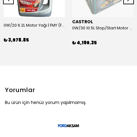
CASTROL
0W/20 6.2L Motor Yağı | FMY (Ford Motor Yağları)
0W/30 10.5L Stop/Start Motor Yağı | CASTROL
₺ 3,678.85
₺ 4,196.35
Yorumlar
Bu ürün için henüz yorum yapılmamış.