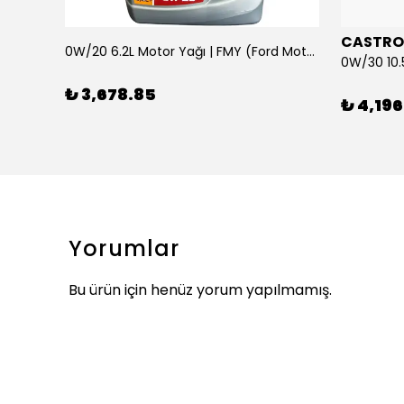
CASTRO
0W/20 6.2L Motor Yağı | FMY (Ford Motor Yağları)
ARKA SILECEK KOLU VE SUPURGE FIESTA BM 08>
₺ 3,678.85
₺ 4,196
Yorumlar
Bu ürün için henüz yorum yapılmamış.