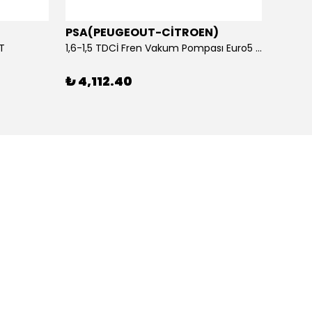
PSA(PEUGEOUT-CİTROEN)
OTOS
ET
1,6-1,5 TDCİ Fren Vakum Pompası Euro5 2013-2018 | ORİJİNAL
₺ 4,112.40
₺ 1,1