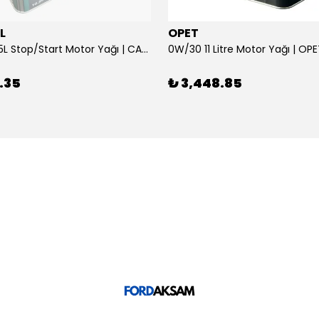
L
OPET
0W/30 10.5L Stop/Start Motor Yağı | CASTROL
0W/30 11 Litre Motor Yağı | OP
.35
₺ 3,448.85