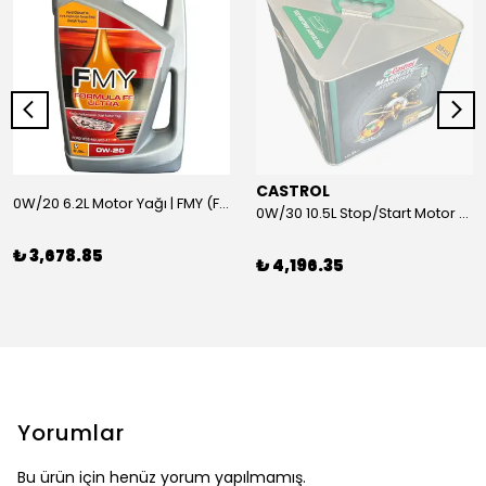
CASTROL
0W/20 6.2L Motor Yağı | FMY (Ford Motor Yağları)
0W/30 10.5L Stop/Start Motor Yağı | CASTROL
₺ 3,678.85
₺ 4,196.35
Yorumlar
Bu ürün için henüz yorum yapılmamış.