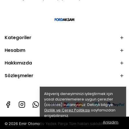
Kategoriler
Hesabım
Hakkımızda
Sözleşmeler
Alışveriş deneyiminizi iyileştirmek için
yasal düzenlemelere uygun çerezler
(cookies) kullanıyoruz. Detaylı bilgiye
Gizlilik ve Çerez Politikası
sayfamızdan
erişebilirsiniz.
Anladım
©
2026 Emir Otomotiv Yedek Parça Tüm hakları saklıdır.