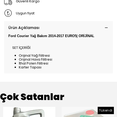
Güvenli Kargo
Uygun fiyat
Ürün Açıklaması
Ford Courier Yağ Bakım 2014-2017 EURO5| ORİJİNAL
SET İÇERİĞİ:
Orijinal Yağ Filitresi
Orijinal Hava Filitresi
İthal Polen Filitresi
Karter Tapası
Çok Satanlar
Tükendi