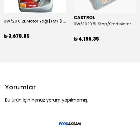
CASTROL
0W/20 6.2L Motor Yağı | FMY (Ford Motor Yağları)
0W/30 10.5L Stop/Start Motor Yağı | CASTROL
₺ 3,678.85
₺ 4,196.35
Yorumlar
Bu ürün için henüz yorum yapılmamış.