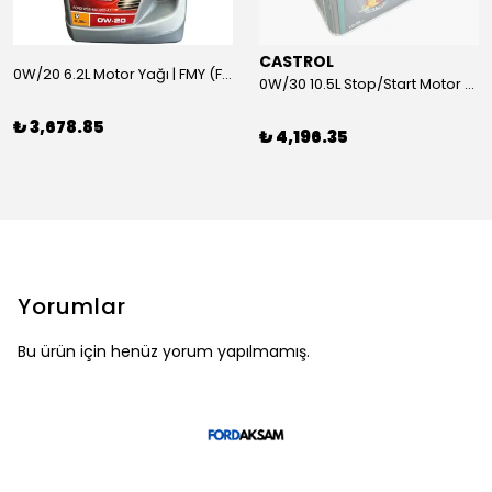
CASTROL
0W/20 6.2L Motor Yağı | FMY (Ford Motor Yağları)
0W/30 10.5L Stop/Start Motor Yağı | CASTROL
₺ 3,678.85
₺ 4,196.35
Yorumlar
Bu ürün için henüz yorum yapılmamış.