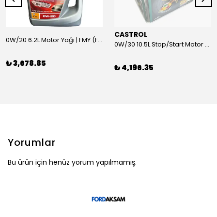
CASTROL
0W/20 6.2L Motor Yağı | FMY (Ford Motor Yağları)
0W/30 10.5L Stop/Start Motor Yağı | CASTROL
₺ 3,678.85
₺ 4,196.35
Yorumlar
Bu ürün için henüz yorum yapılmamış.