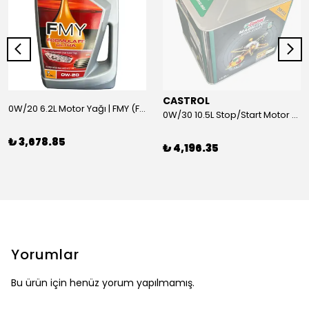
CASTROL
0W/20 6.2L Motor Yağı | FMY (Ford Motor Yağları)
0W/30 10.5L Stop/Start Motor Yağı | CASTROL
₺ 3,678.85
₺ 4,196.35
Yorumlar
Bu ürün için henüz yorum yapılmamış.