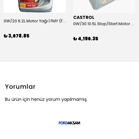
CASTROL
0W/20 6.2L Motor Yağı | FMY (Ford Motor Yağları)
0W/30 10.5L Stop/Start Motor Yağı | CASTROL
₺ 3,678.85
₺ 4,196.35
Yorumlar
Bu ürün için henüz yorum yapılmamış.