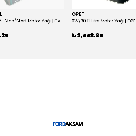
L
OPET
0W/30 10.5L Stop/Start Motor Yağı | CASTROL
0W/30 11 Litre Motor Yağı | OP
.35
₺ 3,448.85