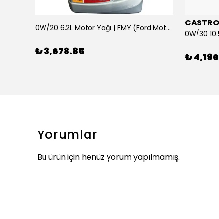
CASTRO
0W/20 6.2L Motor Yağı | FMY (Ford Motor Yağları)
ARKA SILECEK KOLU VE SUPURGE FIESTA BM 08>
₺ 3,678.85
₺ 4,196
Yorumlar
Bu ürün için henüz yorum yapılmamış.