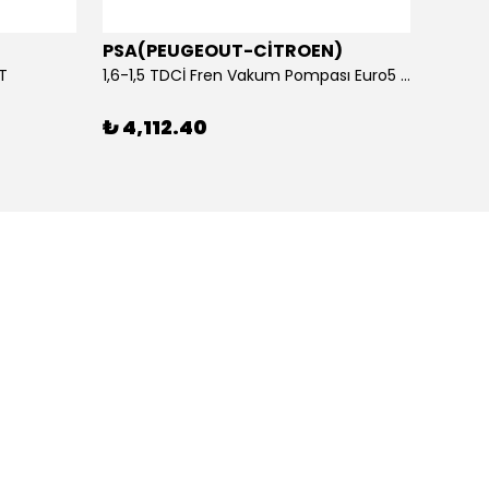
PSA(PEUGEOUT-CİTROEN)
OTOS
ET
1,6-1,5 TDCİ Fren Vakum Pompası Euro5 2013-2018 | ORİJİNAL
₺ 4,112.40
₺ 1,1