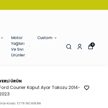
Motor
Custom
Yağları
0
Ve Sıvı
Ürünler
YERLİ ÜRÜN
Ford Courier Kaput Ayar Takozu 2014-
2023
Ürün Kodu
:
ET76 16C618 BA