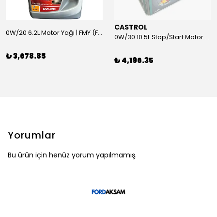
CASTROL
0W/20 6.2L Motor Yağı | FMY (Ford Motor Yağları)
0W/30 10.5L Stop/Start Motor Yağı | CASTROL
₺ 3,678.85
₺ 4,196.35
Yorumlar
Bu ürün için henüz yorum yapılmamış.