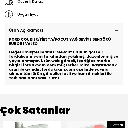
Güvenli Kargo
Uygun fiyat
Ürün Açıklaması
FORD COURİER/FİESTA/FOCUS YAĞ SEVİYE SENSÖRÜ
EURO5 | VALEO
Değerli müşterilerimiz; Mevcut ürünün görseli
fordaksam.com tarafından çekilmiş, düzenlenmiş ve
yayınlanmıştır. Ürün web görseli, içeriği ve marka
bilgisi fordaksam.com müşterilerimize ulaştırılacak
ürün ile aynıdır. fordaksam.com özelinde yayına
alınan tüm ürün görselleri asli ve ham örnekleri ile
telif haklarını saklı tutar. .
.
Çok Satanlar
Tükendi