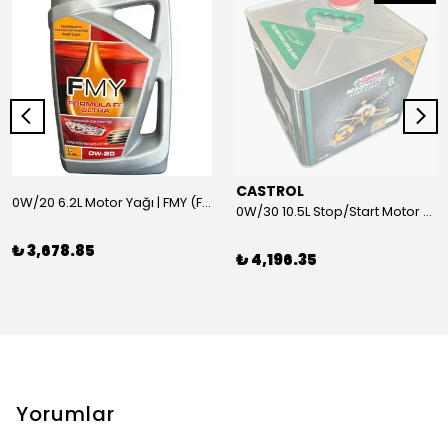
CASTROL
0W/20 6.2L Motor Yağı | FMY (Ford Motor Yağları)
0W/30 10.5L Stop/Start Motor Yağı | CASTROL
₺ 3,678.85
₺ 4,196.35
Yorumlar