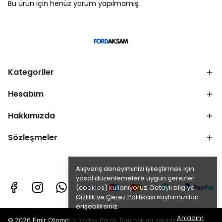
Bu ürün için henüz yorum yapılmamış.
Kategoriler
Hesabım
Hakkımızda
Sözleşmeler
Alışveriş deneyiminizi iyileştirmek için
yasal düzenlemelere uygun çerezler
(cookies) kullanıyoruz. Detaylı bilgiye
Gizlilik ve Çerez Politikası
sayfamızdan
erişebilirsiniz.
Anladım
©
2026 Emir Otomotiv Yedek Parça Tüm hakları saklıdır.