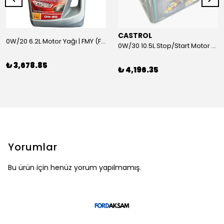
CASTROL
0W/20 6.2L Motor Yağı | FMY (Ford Motor Yağları)
0W/30 10.5L Stop/Start Motor Yağı | CASTROL
₺ 3,678.85
₺ 4,196.35
Yorumlar
Bu ürün için henüz yorum yapılmamış.