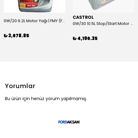
CASTROL
0W/20 6.2L Motor Yağı | FMY (Ford Motor Yağları)
0W/30 10.5L Stop/Start Motor Yağı | CASTROL
₺ 3,678.85
₺ 4,196.35
Yorumlar
Bu ürün için henüz yorum yapılmamış.